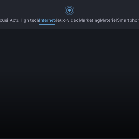
cueil
Actu
High tech
Internet
Jeux-video
Marketing
Materiel
Smartpho