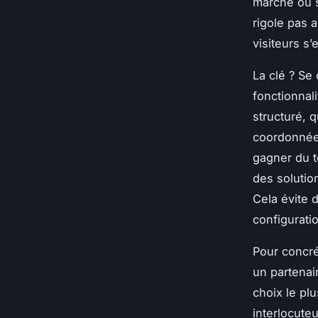
marche ou su
rigole pas 
visiteurs s’
La clé ? Se 
fonctionnal
structuré, 
coordonnées
gagner du t
des solutio
Cela évite 
configurati
Pour concré
un partena
choix le pl
interlocute