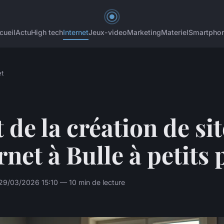
cueil
Actu
High tech
Internet
Jeux-video
Marketing
Materiel
Smartpho
et
t de la création de sit
rnet à Bulle à petits 
29/03/2026 15:10 — 10 min de lecture