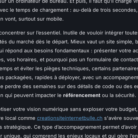
r un ordinateur de bureau. Et puis, il faut qu’il charge v
avec le temps de chargement : au-delà de trois secondes,
en vont, surtout sur mobile.
concentrer sur l’essentiel. Inutile de vouloir intégrer toute
ités du marché dès le départ. Mieux vaut un site simple, 
qui répond aux besoins fondamentaux : présenter votre act
, vos horaires, et pourquoi pas un formulaire de contact
emps et éviter les pièges techniques, certains partenair
ns packagées, rapides à déployer, avec un accompagneme
de perdre des semaines sur des détails de code ou des e
on qui peuvent impacter le
référencement
ou la sécurité.
tiser votre vision numérique sans exploser votre budget,
ire local comme
creationsiteinternetbulle.ch
s'avère souven
us stratégique. Ce type d’accompagnement permet d’avoir
ur unique, qui comprend les enjeux locaux et qui gère l’