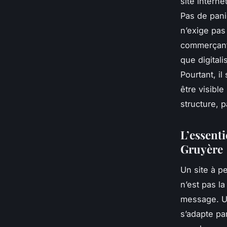
site intern
Pas de pani
n’exige pas
commerçant
que digitali
Pourtant, i
être visible
structure, 
L’essenti
Gruyère
Un site à pe
n’est pas la
message. Un
s’adapte pa