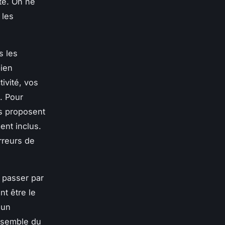
ite. On ne
 les
s les
bien
ivité, vos
. Pour
es proposent
nt inclus.
rreurs de
 passer par
t être le
 un
ensemble du