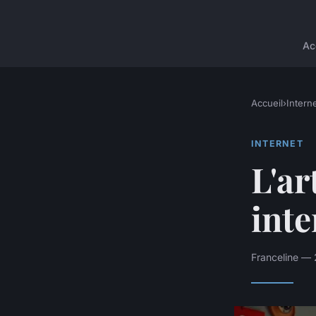
Ac
Accueil
›
Intern
INTERNET
L'ar
inte
Franceline — 