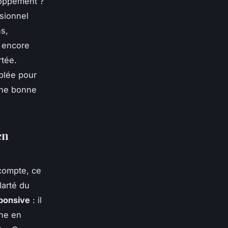
loppement ?
sionnel
ns,
 encore
rtée.
iblée pour
 une bonne
en
 compte, ce
larté du
ponsive
: il
one en