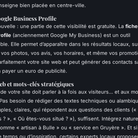
nseigne bien placée en centre-ville.
oogle Business Profile
velle : une partie de cette visibilité est gratuite. La
fich
ofile
(anciennement Google My Business) est un outil
ble. Elle permet d’apparaître dans les résultats locaux, s
vos photos, vos avis, vos horaires, et même vos promoti
rfaitement votre site web et peut générer des contacts 
 payer un euro de publicité.
b et mots-clés stratégiques
de votre site doit parler à la fois aux visiteurs… et aux m
Pas besoin de rédiger des textes techniques ou alambiq
ples, claires, qui répondent aux questions des clients («
s ? », « Où êtes-vous situé ? »), suffisent. Intégrez natur
omme « artisan à Bulle » ou « service en Gruyère ». Et s
temps ou d’inspiration, certains experts locaux propose