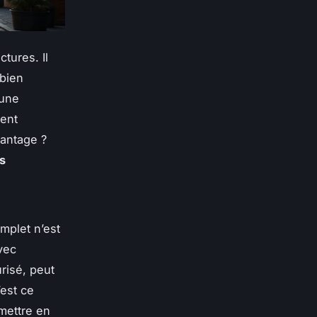
ctures. Il
 bien
 une
vent
vantage ?
s
mplet n’est
vec
risé, peut
’est ce
 mettre en