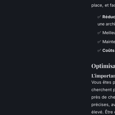
place, et fa
✅
Réduc
une archi
✅ Meille
✅ Mainte
✅
Coûts
Optimisat
L'importan
Vous êtes p
cherchent p
près de chez
précises, a
élevé. Être