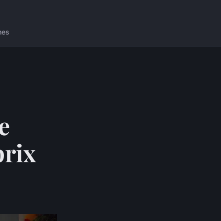
nes
e
prix