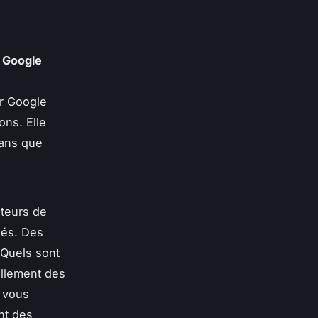
e Google
ur Google
ons. Elle
sans que
oteurs de
ués. Des
 Quels sont
ellement des
i vous
nt des