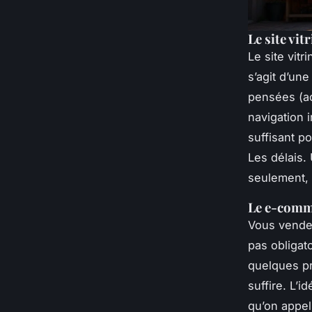
Le site vit
Le site vitr
s’agit d’un
pensées (ac
navigation i
suffisant po
Les délais. 
seulement, 
Le e-comme
Vous vendez
pas obligat
quelques pr
suffire. L’i
qu’on appel