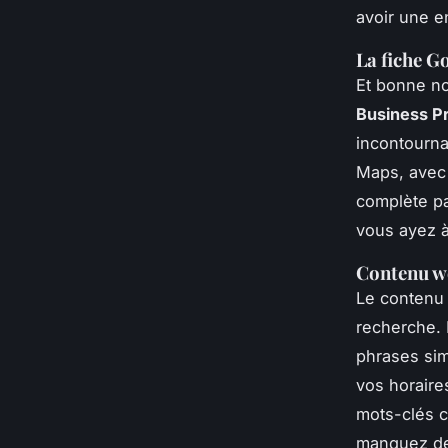
avoir une e
La fiche G
Et bonne nou
Business Pr
incontourna
Maps, avec 
complète pa
vous ayez à
Contenu we
Le contenu 
recherche. 
phrases sim
vos horaire
mots-clés c
manquez de 