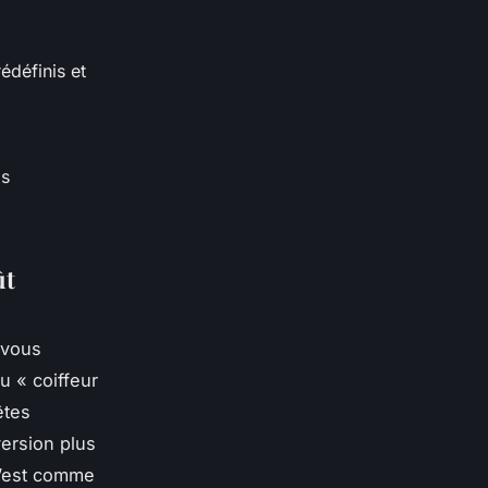
définis et
gs
ût
 vous
u « coiffeur
êtes
ersion plus
c’est comme